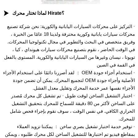

لماذا تختار محرك Hirate؟
· التركيز على محركات السيارات اليابانية والكورية: نحن شركة تصنيع
محركات سيارات يابانية وكورية محترفة ولدينا 18 عامًا من الخبرة ،
وفريق متخصص في البحث والتطوير في مجال تكنولوجيا المحركات.
في الوقت الحاضر ، نقوم بتصنيع محركات سيارات هيونداي ، كيا ،
تويوتا ، نيسان وغيرها من السيارات اليابانية والكورية. المستوى بالفعل
في القمة في الصين
· استخدام أجزاء جودة OEM ： لقد أصررنا دائمًا على استخدام الأجزاء
الأصلية وأجزاء جودة OEM لتجميع المحرك. يمكن أن تضمن جودة
الأجزاء نفسها عمر خدمة المحرك وتقليل معدل الفشل.
· اختبار التشغيل الساخن لوقت طويل · تم تشغيل كل محرك مُصدر
على الساخن لأكثر من 80 دقيقة للسماح للمحرك بتحقيق التشغيل
الحراري الكافي. في نفس الوقت ، سوف نقوم بإجراء فحص شامل
للمحرك.
· توفير خدمة اختبار تشغيل بصري ساخن ： يمكننا تزويد العملاء
بمقاطع فيديو تم اختبارها للتشغيل الساخن لكل محرك طلبوه ، ويمكن