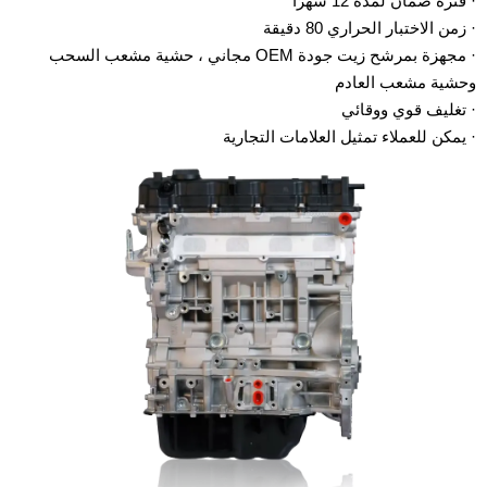
· فترة ضمان لمدة 12 شهرًا
· زمن الاختبار الحراري 80 دقيقة
· مجهزة بمرشح زيت جودة OEM مجاني ، حشية مشعب السحب
وحشية مشعب العادم
· تغليف قوي ووقائي
· يمكن للعملاء تمثيل العلامات التجارية