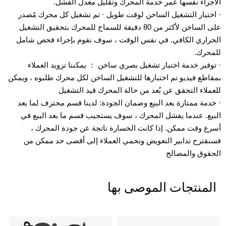
الأجزاء نفسها عمر خدمة المحرك وتقليل معدل الفشل.
· اختبار التشغيل الساخن لوقت طويل · تم تشغيل كل محرك مُصدر
على الساخن لأكثر من 80 دقيقة للسماح للمحرك بتحقيق التشغيل
الحراري الكافي. في نفس الوقت ، سوف نقوم بإجراء فحص شامل
للمحرك.
· توفير خدمة اختبار تشغيل بصري ساخن ： يمكننا تزويد العملاء
بمقاطع فيديو تم اختبارها للتشغيل الساخن لكل محرك طلبوه ، ويمكن
للعملاء التحقق عن بُعد من حالة المحرك قيد التشغيل
· خدمة ممتازة بعد البيع وضمان الجودة: لدينا قسم محترف لما بعد
البيع. عندما يفشل المحرك ، سوف يستجيب قسم ما بعد البيع في
أسرع وقت ممكن. إذا كانت الخسارة ناتجة عن جودة المحرك ،
فسنقترح تدابير التعويض ونحمي العملاء إلى أقصى حد ممكن من
الحقوق والمصالح
المنتجات الموصى بها