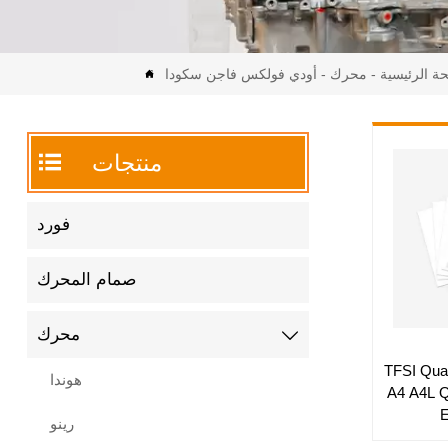
ة الرئيسية
-
محرك
-
أودي فولكس فاجن سكودا


منتجات
فورد
صمام المحرك
محرك

TFSI Quattro
هوندا
A4 A4L Q5 2018
رينو