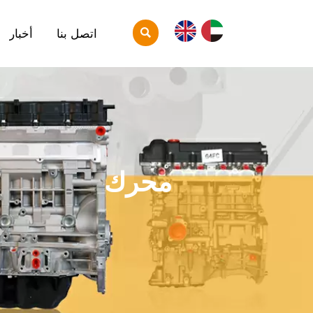

اتصل بنا
أخبار
محرك