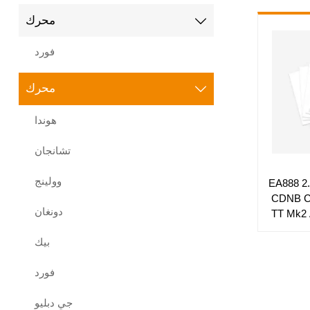
محرك

فورد
محرك

هوندا
تشانجان
وولينج
EA888 2.0
CDNB 
دونغان
TT Mk2 A4
كودا كودياك
بيك
فورد
جي دبليو