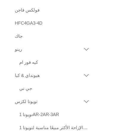
فولكس فاجن
HFC4GA3-4D
جاك
رينو

كيه فور ام
هيونداي & كيا

جي تي
تويوتا لكزس

تويوتا 1AR-2AR-3AR
محركات عالية الجودة قياسية الإزاحة الأكثر مبيعًا مناسبة لتويوتا 1KD 2KD