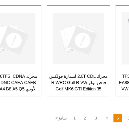
2.0
محرك 2.0T CDL لسيارة فولكس
محرك TFSI CDNA
EA88
فاجن بولو R WRC Golf R VW
CDNC CAEA CAEB
VW 
Golf MK6 GTI Edition 35
لأودي  B8 A5 Q5
Scirocco R Audi S3 8P
A4L A6L محرك س
مقعد Exeo
5
4
3
2
1
سابق
<