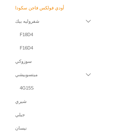
أودي فولكس فاجن سكودا
شفروليه بيك

F18D4
F16D4
سوزوكي
ميتسوبيشي

4G15S
شيري
جيلي
نيسان