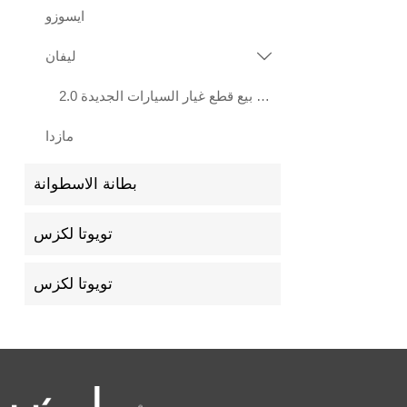
ايسوزو
ليفان

هيرات بيع قطع غيار السيارات الجديدة 2.0L LF483Q محرك ليفان X70 Xuanlang 2017
مازدا
بطانة الاسطوانة
تويوتا لكزس
تويوتا لكزس