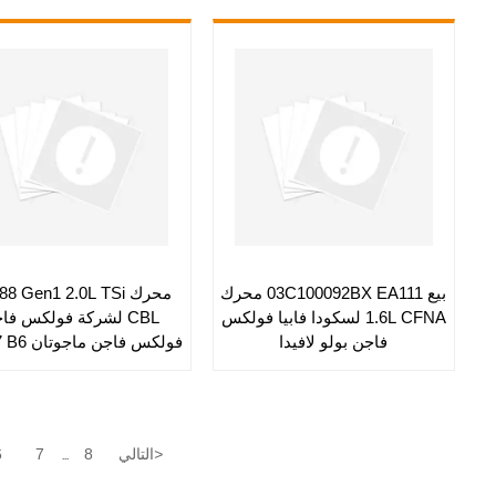
بيع 03C100092BX EA111 محرك
محرك 8 Gen1 2.0L TSi
1.6L CFNA لسكودا فابيا فولكس
CBL لشركة فولكس فا
فاجن بولو لافيدا
فولكس فاجن ماجوتان B8 B7 B6
>
التالي
8
7
6
...