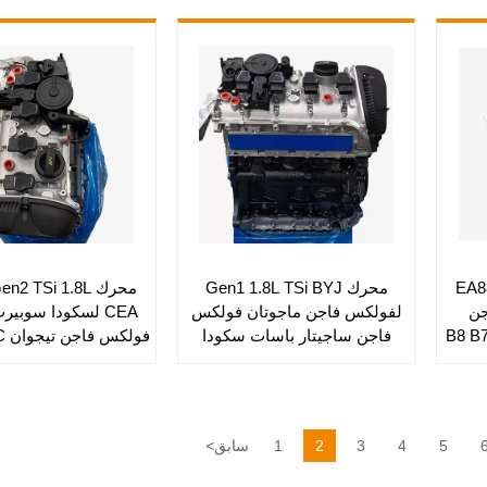
EA88
محرك Gen1 1.8L TSi BYJ
محرك 2 TSi 1.8L
جن
لفولكس فاجن ماجوتان فولكس
CEA لسكودا سوبيرب
فاجن ساجيتار باسات سكودا
اوكتافيا
ماجوتان
5
4
3
2
1
سابق
<