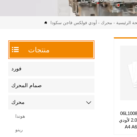
ة الرئيسية
-
محرك
-
أودي فولكس فاجن سكودا


منتجات
فورد
صمام المحرك
محرك

06L100860TX Gen3 EA888
هوندا
2.0L CUH CUJ Engine لأودي
A4 A6
رينو