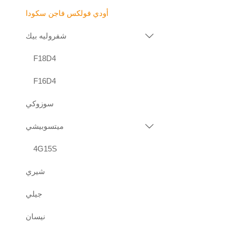
أودي فولكس فاجن سكودا
شفروليه بيك

F18D4
F16D4
سوزوكي
ميتسوبيشي

4G15S
شيري
جيلي
نيسان