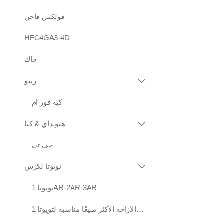
فولكس فاجن
HFC4GA3-4D
جاك
رينو

كيه فور ام
هيونداي & كيا

جي تي
تويوتا لكزس

تويوتا 1AR-2AR-3AR
محركات عالية الجودة قياسية الإزاحة الأكثر مبيعًا مناسبة لتويوتا 1KD 2KD