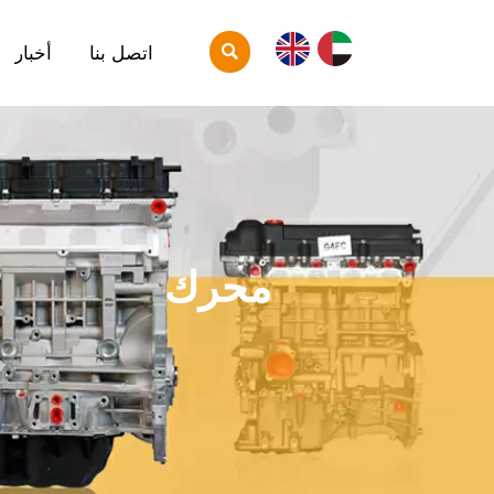

اتصل بنا
أخبار
محرك