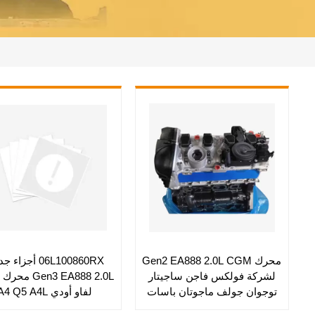
محرك Gen2 EA888 2.0L CGM
06L100860RX أجزاء
لشركة فولكس فاجن ساجيتار
توجوان جولف ماجوتان باسات
لفاو أودي A4 Q5 A4L
سي سي سكودا سوبيرب اوكتافيا