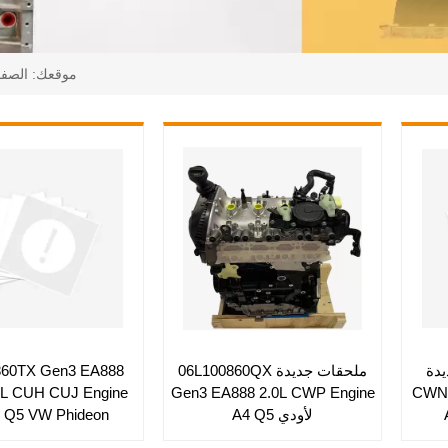
موقعك:
الصفح
 جديدة
ملحقات جديدة 06L100860QX
Gen3 EA888 2.0L محرك CWN
Gen3 EA888 2.0L CWP Engine
لأودي A4 Q5
 Q5 VW Phideon