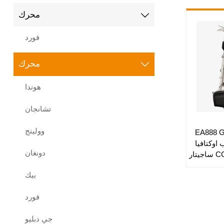
محرك

فورد
محرك

هوندا
تشانجان
وولينج
EA888 Gen
 اوكتافيا
دونغان
فولكس فاجن تيجوان CC ساجيتار
بيك
فورد
جي دبليو