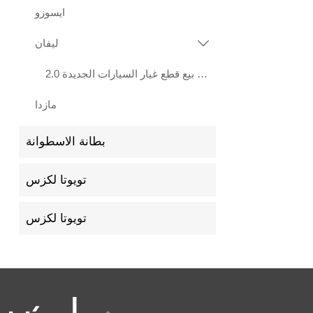
ايسوزو
ليفان

هيرات بيع قطع غيار السيارات الجديدة 2.0L LF483Q محرك ليفان X70 Xuanlang 2017
مازدا
بطانة الاسطوانة
تويوتا لكزس
تويوتا لكزس