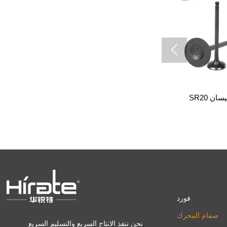

رك نيسان SR20
لمحرك هيونداي إلنترا
فورد
صمام المحرك
نحن ننفذ الإنتاج السريع والتسليم السريع