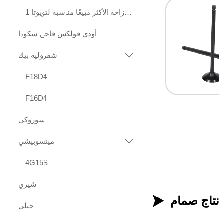
محركات عالية الجودة قياسية الإزاحة الأكثر مبيعًا مناسبة لتويوتا 1KD 2KD
أودي فولكس فاجن سكودا
شفروليه بيك

F18D4
F16D4
سوزوكي
ميتسوبيشي

4G15S
شيري

جيلي