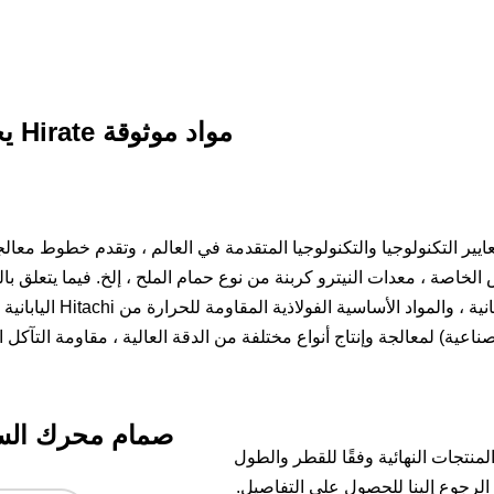
يختار صمام Hirate مواد موثوقة
ايير التكنولوجيا والتكنولوجيا المتقدمة في العالم ، وتقدم خطوط معا
PLC ، TOP ، TIP ، S ، آلات لحام الرأس الخاصة ، معدات النيترو كربنة من نوع حمام الملح ، إلخ. فيما يت
تستخدم بشكل أساسي شركة Datong Special Steel Co.، Ltd. 
Mitsubishi Corporation STELLITE (الأقمار الصناعية) لمعالجة وإنتاج أنواع مختلفة من الدقة العالية ، مقاومة ا
صمام محرك الس
لمنتجات النهائية وفقًا للقطر والطول
الرجوع إلينا للحصول على التفاصيل.