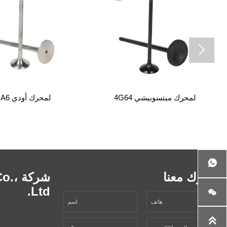

زاء
لمحرك ميتسوبيشي 4G64
لمحرك أودي

اشترك معنا
شركة
Ltd.

