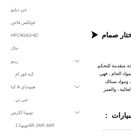
جي دبليو
فولكس فاجن

HFC4GA3-4D
جاك
رينو

لجة متقدمة للتحكم
علق بالمواد الخام ، فهي
كيه فور ام
اليابانية ، والمواد الأساسية الفولاذية المقاومة للحرارة من Hitachi اليابانية ، ومواد سبائك
هيونداي & كيا

لتآكل العالية ، والعمر
جي تي
تويوتا لكزس

يارات ：
تويوتا 1AR-2AR-3AR