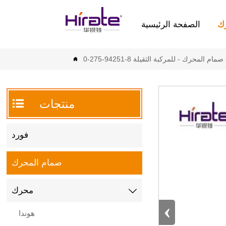
ك
الصفحة الرئيسية
صمام المحرك
-
للمركبة الثقيلة 8-94251-275-0


منتجات
فورد
صمام المحرك
محرك

‹
هوندا