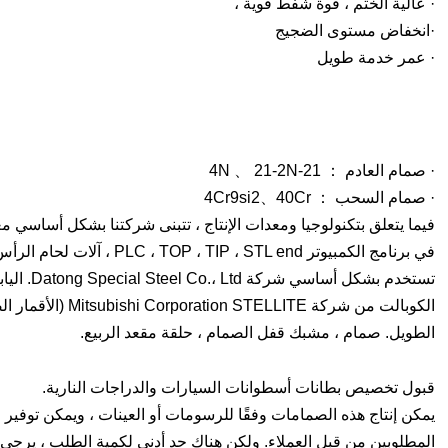
· عالية الختم ، قوة شفط قوية ،
·انخفاض مستوى الضجيج
· عمر خدمة طويل
· صمام العادم ： 21-4N 、 21-2N
· صمام السحب ： 4Cr9si2、40Cr
فيما يتعلق بتكنولوجيا ومعدات الإنتاج ، تتبنى شركتنا بشكل أساسي مع
في برنامج الكمبيوتر TL end
الكوبالت من شركة 
الطويل. صمام ، مشبك قفل الصمام ، حلقة مقعد الربيع.
قبول تخصيص بطانات أسطوانات السيارات والدراجات النارية.
يمكن إنتاج هذه الصمامات وفقًا للرسومات أو العينات ، ويمكن توفير ا
المطلوبين من قبل العملاء. ولكن هناك حد أدنى لكمية الطلب ، يرجى 