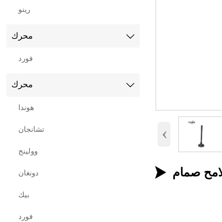
رينو
محرك

فورد
محرك

هوندا
‹
تشانجان
وولينج

دونغان
بيك
فورد