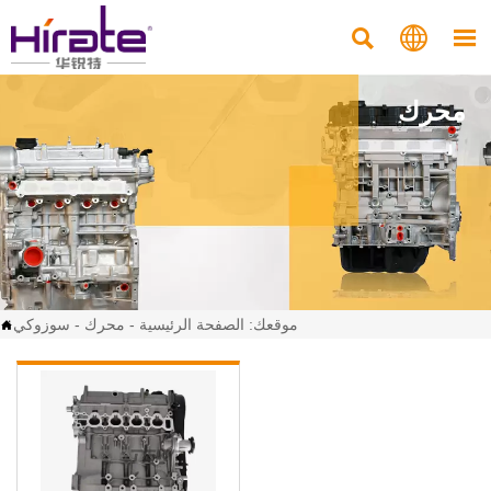



محرك
موقعك:
الصفحة الرئيسية
-
محرك
-
سوزوكي
