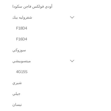
أودي فولكس فاجن سكودا
شفروليه بيك

F18D4
F16D4
سوزوكي
ميتسوبيشي

4G15S
شيري
جيلي
نيسان