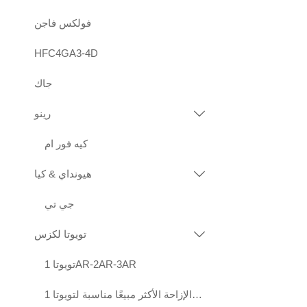
فولكس فاجن
HFC4GA3-4D
جاك
رينو

كيه فور ام
هيونداي & كيا

جي تي
تويوتا لكزس

تويوتا 1AR-2AR-3AR
محركات عالية الجودة قياسية الإزاحة الأكثر مبيعًا مناسبة لتويوتا 1KD 2KD