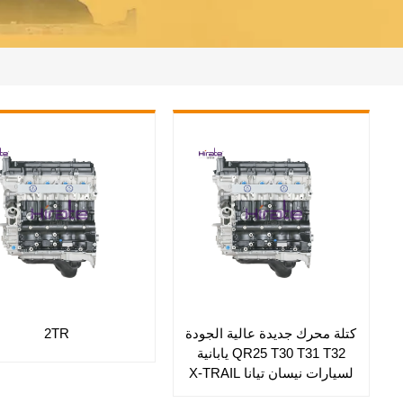
كتلة محرك جديدة عالية الجودة
2TR
QR25 T30 T31 T32 يابانية
لسيارات نيسان تيانا X-TRAIL
مورانو ماكسيما نافارا تيرا