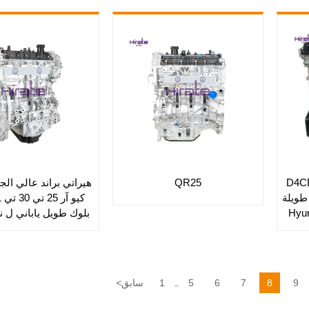
ات D4CB 2.5L
QR25
هيراتي براند عالي ال
 طويلة
Hyun
بلوك طويل ياباني ل ني
اكس-تريل مورانو نافا
9
8
7
6
5
1
سابق
<
...