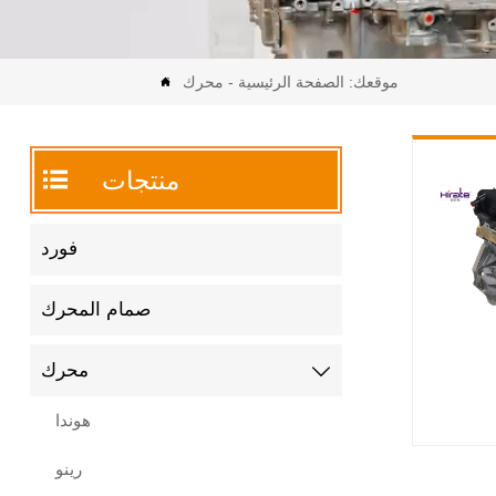
موقعك:
الصفحة الرئيسية
-
محرك


منتجات
فورد
صمام المحرك
محرك

هوندا
رينو