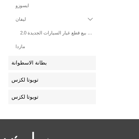
ايسوزو
ليفان

هيرات بيع قطع غيار السيارات الجديدة 2.0L LF483Q محرك ليفان X70 Xuanlang 2017
مازدا
بطانة الاسطوانة
تويوتا لكزس
تويوتا لكزس