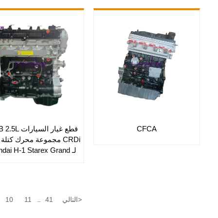
CFCA
قطع غيار السيار
CRDi مجموعة محرك كتلة
لـ dai H-1 Starex Grand
Starex
>
التالي
41
11
10
...