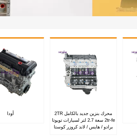
محرك بنزين جديد بالكامل 2TR
أودا
2tr-fe سعة 2.7 لتر لسيارات تويوتا
برادو / هايس / لاند كروزر كوستا
رانر كوستر هيلكس