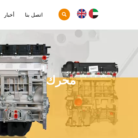

اتصل بنا
أخبار
محرك