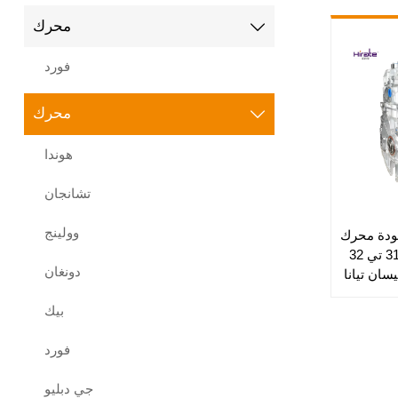
محرك

فورد
محرك

هوندا
تشانجان
وولينج
جودة محرك
كيو آر 25 تي 30 تي 31 تي 32
دونغان
سان تيانا
را تيرا
بيك
فورد
جي دبليو