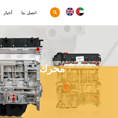

اتصل بنا
أخبار
محرك