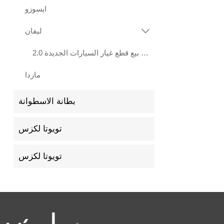
ايسوزو
ليفان

هيرات بيع قطع غيار السيارات الجديدة 2.0L LF483Q محرك ليفان X70 Xuanlang 2017
مازدا
بطانة الاسطوانة
تويوتا لكزس
تويوتا لكزس