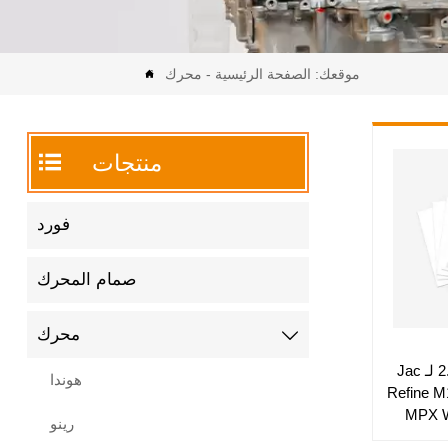
موقعك:
الصفحة الرئيسية
-
محرك


منتجات
فورد
صمام المحرك
محرك

محرك 2.8TD 4JB1T لـ Jac
هوندا
Refine M
MPX W
رينو