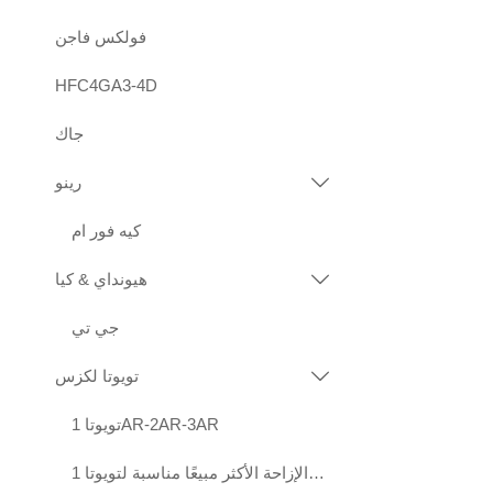
فولكس فاجن
HFC4GA3-4D
جاك
رينو

كيه فور ام
هيونداي & كيا

جي تي
تويوتا لكزس

تويوتا 1AR-2AR-3AR
محركات عالية الجودة قياسية الإزاحة الأكثر مبيعًا مناسبة لتويوتا 1KD 2KD