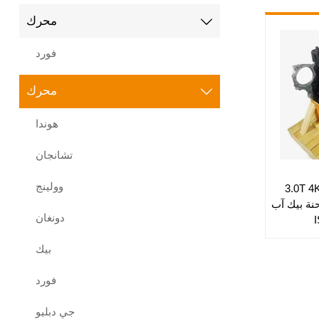
محرك

فورد
محرك

هوندا
تشانجان
وولينج
محرك 3.0T 4KH1-TCG40
4KH1 لشاحنة بيك آب
دونغان
بيك
فورد
جي دبليو