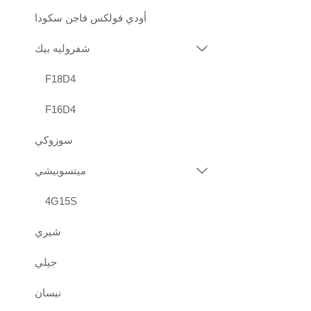
أودي فولكس فاجن سكودا
شفروليه بيك

F18D4
F16D4
سوزوكي
ميتسوبيشي

4G15S
شيري
جيلي
نيسان