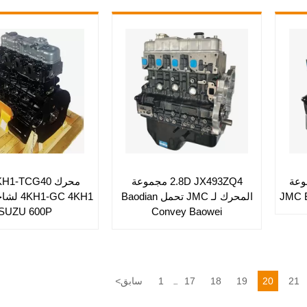
2.8 مجموعة
2.8D JX493ZQ4 مجموعة
المحرك لـ JMC تحمل Baodian
-GC 4KH1
ISUZU 600P
Convey Baowei
21
20
19
18
17
1
سابق
<
...