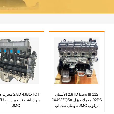
2.8TD Euro III 112 الأسنان
2.8D 4JB1-TCT م
92PS محرك ديزل JX493ZQ5A
بلوك لشاح
لركوب JMC باوديان بيك اب
JMC