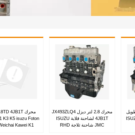
حرك طويل
محرك 2.8 لتر ديزل JX493ZLQ4
نات بيك آب ISUZU
4JB1T لشاحنة قلابة ISUZU
1 K3 K5 isuzu Foton
JMC شاحنة ثلاجة RHD
eichai Kawei K1