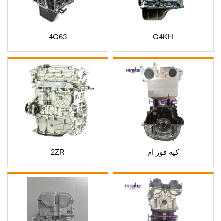
4G63
G4KH
كيه فور ام
2ZR