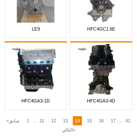
LE9
HFC4GC1.6E
HFC4GA3-1D
HFC4GA3-4D
41
17
16
15
14
13
12
11
1
سابق
<
...
...
التالي
>