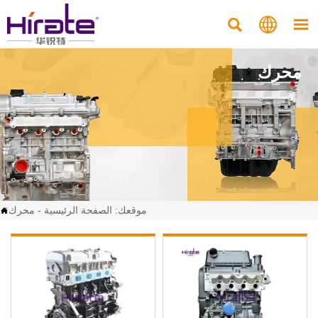



محرك
موقعك:
الصفحة الرئيسية
-
محرك
