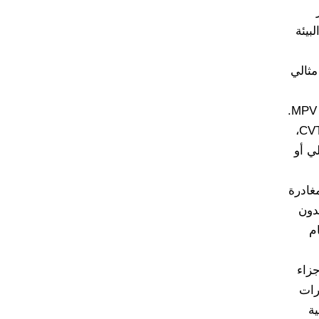
على البيئة
مثالي
وRefine M3، ويغطي سيارات الدفع الرباعي الصغيرة وحافلات MPV.
مناسب لكل من ناقل الحركة اليدوي 6 سرعات وناقل الحركة CVT،
ي أو
غادرة
واحدة بدون
م
جزاء
رات
ة