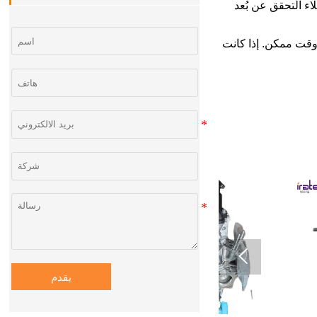
ء التحقق عن بُعد
وقت ممكن. إذا كانت

يقدم