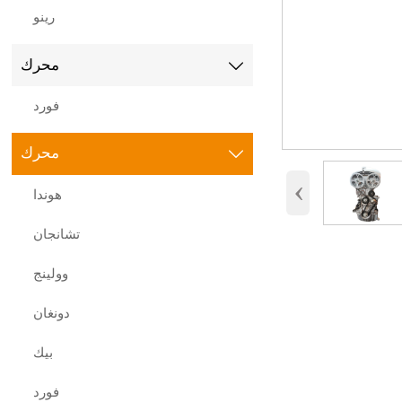
رينو
محرك

فورد
محرك

‹
هوندا
تشانجان
وولينج
دونغان
بيك
فورد