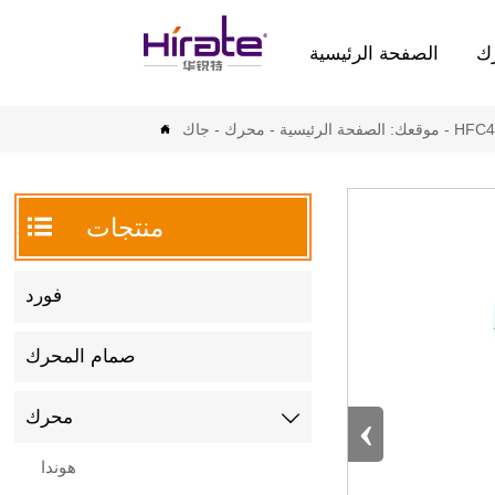
ك
الصفحة الرئيسية
HFC4
-
موقعك:
الصفحة الرئيسية
-
محرك
-
جاك


منتجات
فورد
صمام المحرك
‹
محرك

هوندا