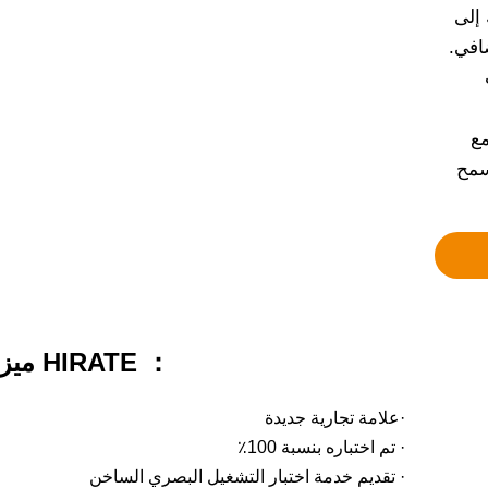
إلى
افي.
مع
يسمح
ميزات محرك HIRATE ：
·علامة تجارية جديدة
· تم اختباره بنسبة 100٪
· تقديم خدمة اختبار التشغيل البصري الساخن