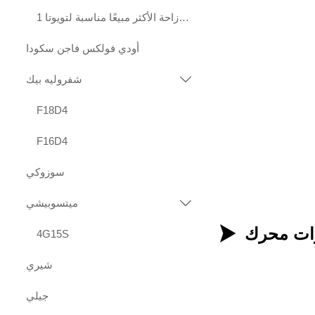
محركات عالية الجودة قياسية الإزاحة الأكثر مبيعًا مناسبة لتويوتا 1KD 2KD
أودي فولكس فاجن سكودا
شفروليه بيك

F18D4
F16D4
سوزوكي
ميتسوبيشي


4G15S
شيري
جيلي