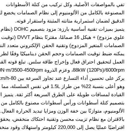
تفي بالمواصفات الأصلية، وكل تركيب من كتلة الأسطوانات
المصنوعة بالكامل من الألومنيوم إلى نظام الصمامات يخضع ل
الدقيق لضمان استمرارية متانته المثبتة واستقرار قوته.
يتميز بميزات تقنية أساسية بارزة
علوي مزدوج) + هيكل 16 صمامًا، مقترنًا بنظام DVVT (توقيت
الصمامات المتغير المزدوج) وتقنية الحقن الإلكتروني متعدد الن
يمكنه ضبط توقيت الصمامات وحجم الحقن ديناميكيًا وفقًا لظ
العمل لتحقيق احتراق فعال وإخراج طاقة سلس. تبلغ قوته ال
وهو أعلى بنسبة 22% من طراز 1.5L في نفس السلسلة،
القيادة لمسافات طويلة على الطرق السريعة أكثر ثقة. يتميز 
بتصميم كتلة أسطوانات ورأس أسطوانات مصنوع بالكامل من
الألومنيوم، متوازنًا بين خفة الوزن ومزايا تبديد الحرارة الفعال.
بالاقتران مع نظام تزييت محسن وتقنية احتكاك منخفض، يحقق 
افتراضيًا عمليًا يصل إلى 220,000 كيلومتر واستهلاك وقود