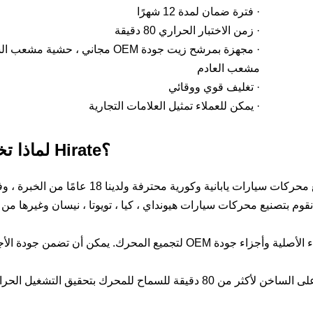
· فترة ضمان لمدة 12 شهرًا
· زمن الاختبار الحراري 80 دقيقة
· مجهزة بمرشح زيت جودة OEM مجاني ، حش
مشعب العادم
· تغليف قوي ووقائي
· يمكن للعملاء تمثيل العلامات التجارية
لماذا تختار محرك Hirate؟
· التركيز على محركات السيارات اليابانية والكورية: نحن شركة تصنيع محركات سيا
م بتصنيع محركات سيارات هيونداي ، كيا ، تويوتا ، نيسان وغيرها من ال
· استخدام أجزاء جودة OEM ： لقد أصررنا دائمًا على استخدام الأجزاء الأصلية وأجزاء جودة OEM لتجميع المحرك
· اختبار التشغيل الساخن لوقت طويل · تم تشغيل كل محرك مُصدر على الساخن لأكثر من 80 دقيقة للسماح 