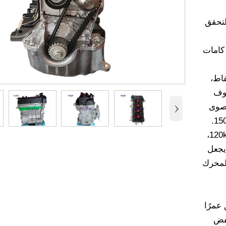
لتحقق
: مزود بتصميم DOHC (نظام كامات
قاط،
روف
›
قصوى
88kW (120Ps)/6000rpm، وعزم الذروة 150N·m/3500-4500rpm.
يركز على تحسين أداء التسارع عند تجاوز السرعة بين 80-120km/h،
 مما يجعل
المحرك
عمرًا
 منخفض