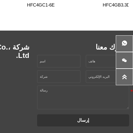
HFC4GC1-6E
HFC4GB3.3D

اشترك معنا
شركة
Ltd.


إرسال