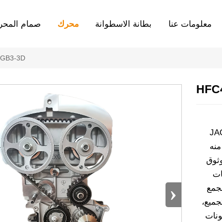
معلومات عنا
بطانة الاسطوانة
محرك
صمام المحر
GB3-3D
HFC
رتها JAC Motors
قق منه
وثوق
ات
›
لإصدار المجمع
JA ومواصفات التجميع،
ونات