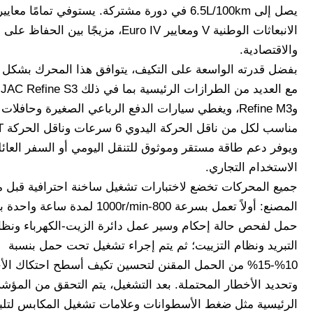
يصل إلى 6.5L/100km في دورة مشتركة. يستوفي تمامًا معايير
الانبعاثات الوطنية V ومعايير Euro IV، مزيجًا بين الحفاظ 
والاقتصادية.
بفضل قدرته الواسعة على التكيف، يتوافق هذا المحرك بشكل 
مع العديد من الطرازات الرئيسية بما في ذلك JAC Refine S3
ويوفر دعم طاقة مستقر وموثوق للتنقل اليومي أو السفر العائل
الاستخدام التجاري.
جميع المحركات تخضع لاختبارات تشغيل ساخنة احترافية قبل م
المصنع: أولاً تعمل بسرعة 800-1000r/min لمدة ساعة 
حمل لفحص حالة إحكام وسير عمل دائرة الزيت-الكهرباء ونظا
التبريد ونظام التزييت؛ ثم يتم إجراء تشغيل تحت حمل بنسبة
10%-15% من الحمل المقنن لتحسين تكيف أسطح احتكاك الأ
وتحديد الأخطار المحتملة. بعد التشغيل، يتم التحقق من المؤش
الرئيسية مثل ضغط الأسطوانات وعلامات تشغيل المكابس لتلبي