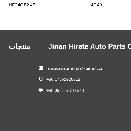
2.4E
4GA3
 Jinan Hirate Auto Parts Co.،
منتجات

hirate.sale.malinda@gmail.com

+86 17862928012

+86 0531-61311543