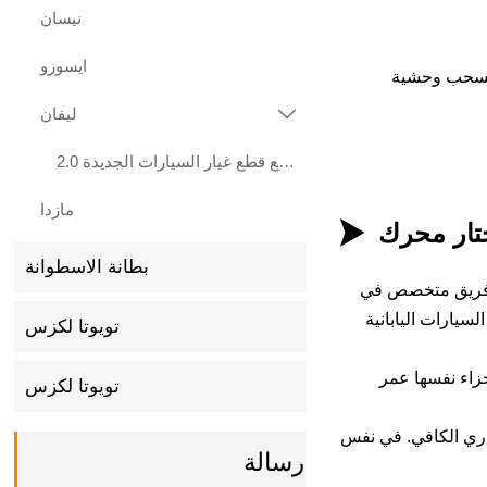
نيسان
ايسوزو
ية مشعب السحب وحشية
ليفان

هيرات بيع قطع غيار السيارات الجديدة 2.0L LF483Q محرك ليفان X70 Xuanlang 2017
مازدا

بطانة الاسطوانة
رات يابانية وكورية محترفة ولدينا 18 عامًا من الخبرة ، وفريق متخصص في
سيارات اليابانية
تويوتا لكزس
. يمكن أن تضمن جودة الأجزاء نفسها عمر
تويوتا لكزس
للمحرك بتحقيق التشغيل الحراري الكافي. في نفس
رسالة