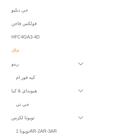
جي دبليو
فولكس فاجن
HFC4GA3-4D
جاك
رينو

كيه فور ام
هيونداي & كيا

جي تي
تويوتا لكزس

تويوتا 1AR-2AR-3AR