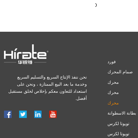
HFC4GB3-3D
HFC4GB
فورد
صمام المحرك
نحن ننفذ الإنتاج السريع والتسليم السريع
محرك
وخدمة ما بعد البيع الممتازة ، ونحن على
استعداد للتعاون معكم بإخلاص لخلق مستقبل
محرك
أفضل.
محرك
بطانة الاسطوانة
تويوتا لكزس
تويوتا لكزس