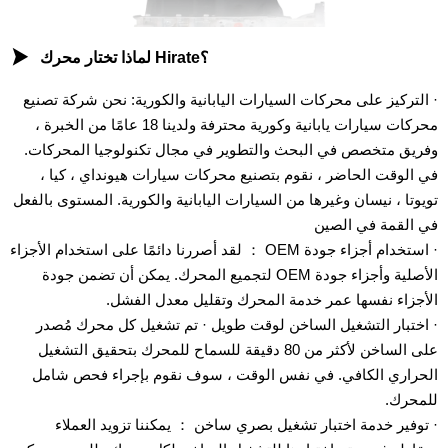

لماذا تختار محرك Hirate؟
· التركيز على محركات السيارات اليابانية والكورية: نحن شركة تصنيع
محركات سيارات يابانية وكورية محترفة ولدينا 18 عامًا من الخبرة ،
وفريق متخصص في البحث والتطوير في مجال تكنولوجيا المحركات.
في الوقت الحاضر ، نقوم بتصنيع محركات سيارات هيونداي ، كيا ،
تويوتا ، نيسان وغيرها من السيارات اليابانية والكورية. المستوى بالفعل
في القمة في الصين
· استخدام أجزاء جودة OEM ： لقد أصررنا دائمًا على استخدام الأجزاء
الأصلية وأجزاء جودة OEM لتجميع المحرك. يمكن أن تضمن جودة
الأجزاء نفسها عمر خدمة المحرك وتقليل معدل الفشل.
· اختبار التشغيل الساخن لوقت طويل · تم تشغيل كل محرك مُصدر
على الساخن لأكثر من 80 دقيقة للسماح للمحرك بتحقيق التشغيل
الحراري الكافي. في نفس الوقت ، سوف نقوم بإجراء فحص شامل
للمحرك.
· توفير خدمة اختبار تشغيل بصري ساخن ： يمكننا تزويد العملاء