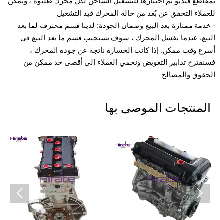
بمقاطع فيديو تم اختبارها للتشغيل الساخن لكل محرك طلبوه ، ويمكن
للعملاء التحقق عن بُعد من حالة المحرك قيد التشغيل
· خدمة ممتازة بعد البيع وضمان الجودة: لدينا قسم محترف لما بعد
البيع. عندما يفشل المحرك ، سوف يستجيب قسم ما بعد البيع في
أسرع وقت ممكن. إذا كانت الخسارة ناتجة عن جودة المحرك ،
فسنقترح تدابير التعويض ونحمي العملاء إلى أقصى حد ممكن من
الحقوق والمصالح
المنتجات الموصى بها

