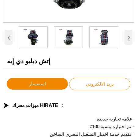
‹
›
إتش دبليو دي إيه
استفسار
بريد الالكتروني

ميزات محرك HIRATE ：
·علامة تجارية جديدة
· تم اختباره بنسبة 100٪
· تقديم خدمة اختبار التشغيل البصري الساخن