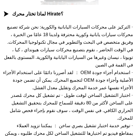

لماذا تختار محرك Hirate؟
· التركيز على محركات السيارات اليابانية والكورية: نحن شركة تصنيع
محركات سيارات يابانية وكورية محترفة ولدينا 18 عامًا من الخبرة ،
وفريق متخصص في البحث والتطوير في مجال تكنولوجيا المحركات.
في الوقت الحاضر ، نقوم بتصنيع محركات سيارات هيونداي ، كيا ،
تويوتا ، نيسان وغيرها من السيارات اليابانية والكورية. المستوى بالفعل
في القمة في الصين
· استخدام أجزاء جودة OEM ： لقد أصررنا دائمًا على استخدام الأجزاء
الأصلية وأجزاء جودة OEM لتجميع المحرك. يمكن أن تضمن جودة
الأجزاء نفسها عمر خدمة المحرك وتقليل معدل الفشل.
· اختبار التشغيل الساخن لوقت طويل · تم تشغيل كل محرك مُصدر
على الساخن لأكثر من 80 دقيقة للسماح للمحرك بتحقيق التشغيل
الحراري الكافي. في نفس الوقت ، سوف نقوم بإجراء فحص شامل
للمحرك.
· توفير خدمة اختبار تشغيل بصري ساخن ： يمكننا تزويد العملاء
بمقاطع فيديو تم اختبارها للتشغيل الساخن لكل محرك طلبوه ، ويمكن