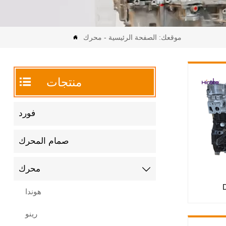
موقعك:
الصفحة الرئيسية
-
محرك


منتجات
فورد
صمام المحرك
محرك

هوندا
رينو