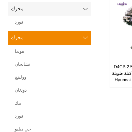
محرك

فورد
محرك

هوندا
تشانجان
غيار السيارات D4CB 2.5L
كتلة طويلة
وولينج
Hyundai H
دونغان
بيك
فورد
جي دبليو