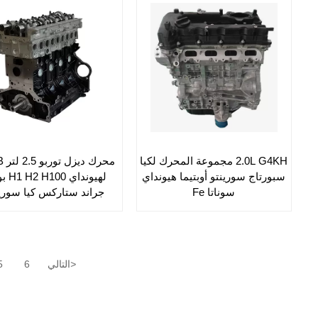
2.0L G4KH مجموعة المحرك لكيا
محرك
سبورتاج سورينتو أوبتيما هيونداي
لهيونداي 
سوناتا Fe
جراند ستاركس كيا سوري
>
التالي
6
5