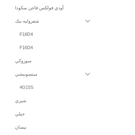
أودي فولكس فاجن سكودا
شفروليه بيك

F18D4
F16D4
سوزوكي
ميتسوبيشي

4G15S
شيري
جيلي
نيسان