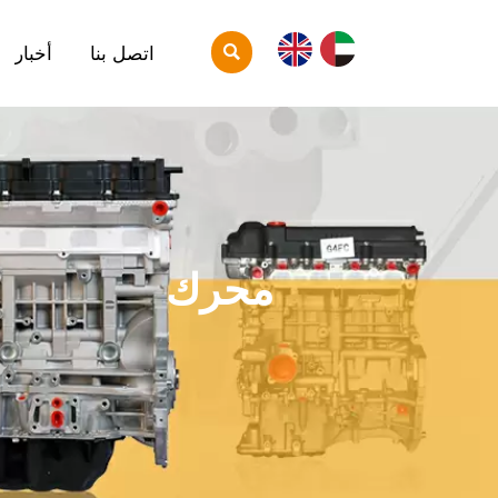

اتصل بنا
أخبار
محرك