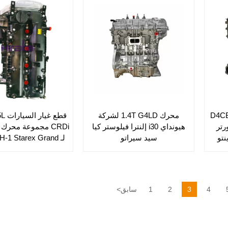
 ديزل توربو 2.5 لتر D4CB
محرك 1.4T G4LD لشركة
قطع 
H1 H2 H100 بورتر
هيونداي i30 إلنترا فيلوستر كيا
CRDi مجموعة محرك 
نتو
سيد سيراتو
لـ -1 Starex Grand
Starex
4
3
2
1
سابق
<