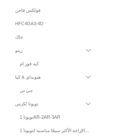
فولكس فاجن
HFC4GA3-4D
جاك
رينو

كيه فور ام
هيونداي & كيا

جي تي
تويوتا لكزس

تويوتا 1AR-2AR-3AR
محركات عالية الجودة قياسية الإزاحة الأكثر مبيعًا مناسبة لتويوتا 1KD 2KD