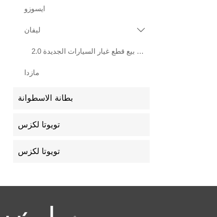
ايسوزو
ليفان

هيرات بيع قطع غيار السيارات الجديدة 2.0L LF483Q محرك ليفان X70 Xuanlang 2017
مازدا
بطانة الاسطوانة
تويوتا لكزس
تويوتا لكزس