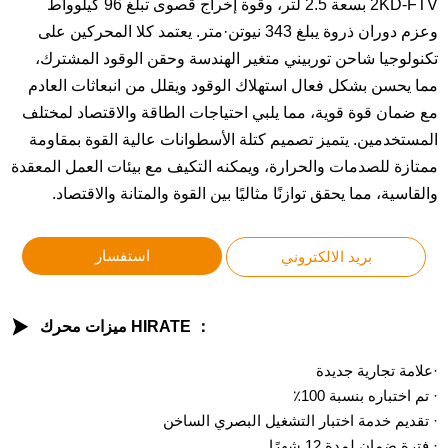
2KD-FTV بسعة 2.5 لتر، وقوة إخراج قصوى تبلغ 96 كيلوواط
وعزم دوران ذروة يبلغ 343 نيوتن·متر. يعتمد كلا المحركين على
تكنولوجيا شاحن توربيني متغير الهندسة وحقن الوقود المشترك،
مما يحسن بشكل فعال استهلاك الوقود ويقلل من انبعاثات العادم
مع ضمان قوة قوية، مما يلبي احتياجات الطاقة والاقتصاد لمختلف
المستخدمين. يتميز تصميم كتلة الأسطوانات عالية القوة بمقاومة
ممتازة للصدمات والحرارة، ويمكنه التكيف مع بيئات العمل المعقدة
والقاسية، مما يحقق توازنًا مثاليًا بين القوة والمتانة والاقتصاد.
استفسار
بريد الالكتروني

ميزات محرك HIRATE ：
·علامة تجارية جديدة
· تم اختباره بنسبة 100٪
· تقديم خدمة اختبار التشغيل البصري الساخن
· فترة ضمان لمدة 12 شهرًا