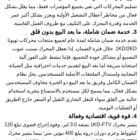
تسليم المحركات التي تفي بجميع المؤشرات فقط، مما يقلل بشكل
فعال من مخاطر أعطال التشغيل الأولية ويعزز بشكل أكبر عمر
الخدمة وقدرة المحرك على التكيف مع ظروف العمل القاسية.
3. خدمة ضمان شاملة، ما بعد البيع بدون قلق
نقدم خدمة ضمان شاملة لمدة عام لجميع منتجات محركات تويوتا
1KD/2KD. خلال فترة الضمان، إذا تعطل المحرك بسبب عيوب
التصنيع أو مشاكل جودة التجميع، فإننا ننشط على الفور آلية
استجابة سريعة لما بعد البيع لتقديم خدمات احترافية مثل الصيانة
المجانية واستبدال الملحقات الأصلية للمستخدمين. يحل نظام
الضمان الكامل وفريق ما بعد البيع ذو الخبرة مخاوف المستخدمين
بشكل فعال، مما يسمح لكل مستخدم بالاستمتاع بتجربة استخدام
خالية من القلق سواء للنقل التجاري الثقيل أو السفر خارج الطريق
أو العمليات اليومية.
4. قوة قوية، اقتصادية وفعالة
يتميز محرك 1KD-FTV بسعة 3.0 لتر، وقوة إخراج قصوى تبلغ 120
كيلوواط وعزم دوران ذروة يبلغ 400 نيوتن·متر؛ بينما يتميز محرك