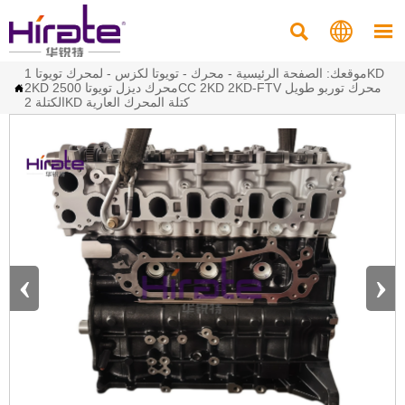



موقعك:
الصفحة الرئيسية
-
محرك
-
تويوتا لكزس
-
لمحرك تويوتا 1KD
2KD محرك ديزل تويوتا 2500CC 2KD 2KD-FTV محرك توربو طويل

الكتلة 2KD كتلة المحرك العارية
‹
›