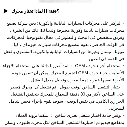

لماذا تختار محرك Hirate؟
· التركيز على محركات السيارات اليابانية والكورية: نحن شركة تصنيع
محركات سيارات يابانية وكورية محترفة ولدينا 18 عامًا من الخبرة ،
وفريق متخصص في البحث والتطوير في مجال تكنولوجيا المحركات.
في الوقت الحاضر ، نقوم بتصنيع محركات سيارات هيونداي ، كيا ،
تويوتا ، نيسان وغيرها من السيارات اليابانية والكورية. المستوى بالفعل
في القمة في الصين
· استخدام أجزاء جودة OEM ： لقد أصررنا دائمًا على استخدام الأجزاء
الأصلية وأجزاء جودة OEM لتجميع المحرك. يمكن أن تضمن جودة
الأجزاء نفسها عمر خدمة المحرك وتقليل معدل الفشل.
· اختبار التشغيل الساخن لوقت طويل · تم تشغيل كل محرك مُصدر
على الساخن لأكثر من 80 دقيقة للسماح للمحرك بتحقيق التشغيل
الحراري الكافي. في نفس الوقت ، سوف نقوم بإجراء فحص شامل
للمحرك.
· توفير خدمة اختبار تشغيل بصري ساخن ： يمكننا تزويد العملاء
بمقاطع فيديو تم اختبارها للتشغيل الساخن لكل محرك طلبوه ، ويمكن