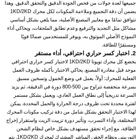
جميعها لعدة جولات من فحص الجودة الدقيق والتحقق الدقيق. وهذا
يضمن أن دقة التجميع وملاءمة المكونات لكل محرك 1KD/2KD
تتوافق تمامًا مع معايير المصنع الأصلية، مما يلغي بشكل أساسي
مشاكل مثل التجديد والترقيع وعدم تطابق الملحقات، ويحاكي أداء
النموذج الأصلي الموثوق به، ويوفر للمستخدمين ضمانًا قويًا
ومستقرًا للطاقة.
2. اختبار كسر حراري احترافي، أداء مستقر
يخضع كل محرك تويوتا 1KD/2KD لاختبار كسر حراري احترافي
موحد قبل مغادرة المصنع. يحاكي الاختبار بأكمله ظروف العمل
الفعلية للمحرك: أولاً، يعمل في وضع الخمول وتسخين مسبق
بسرعة منخفضة تتراوح بين 500-800 دورة في الدقيقة، ثم يزيد
السرعة تدريجياً إلى نطاق العمل العادي، ويعمل بشكل مستمر
لفترة محددة تحت ظروف درجة الحرارة والحمل المحددة. يمكن
لهذا الاختبار التحقق بشكل شامل من دقة تركيب مكونات المحرك
المختلفة، وأداء التسرب، وتأثير دورة تزييت الزيت واستقرار إخراج
الطاقة، مع إجراء تحقق مستهدف بشكل خاص لنظام الشحن
التوربيني ونظام الحقن المباشر المشترك لمحرك 1KD/2KD. يتم