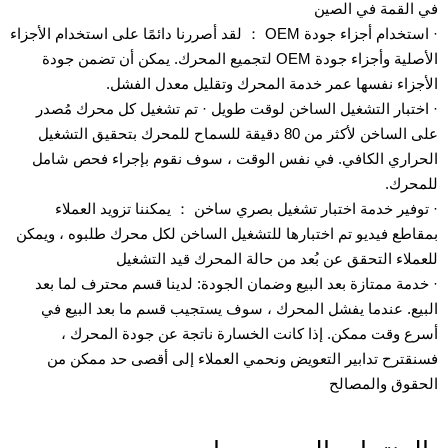
في القمة في الصين
· استخدام أجزاء جودة OEM ： لقد أصررنا دائمًا على استخدام الأجزاء
الأصلية وأجزاء جودة OEM لتجميع المحرك. يمكن أن تضمن جودة
الأجزاء نفسها عمر خدمة المحرك وتقليل معدل الفشل.
· اختبار التشغيل الساخن لوقت طويل · تم تشغيل كل محرك مُصدر
على الساخن لأكثر من 80 دقيقة للسماح للمحرك بتحقيق التشغيل
الحراري الكافي. في نفس الوقت ، سوف نقوم بإجراء فحص شامل
للمحرك.
· توفير خدمة اختبار تشغيل بصري ساخن ： يمكننا تزويد العملاء
بمقاطع فيديو تم اختبارها للتشغيل الساخن لكل محرك طلبوه ، ويمكن
للعملاء التحقق عن بُعد من حالة المحرك قيد التشغيل
· خدمة ممتازة بعد البيع وضمان الجودة: لدينا قسم محترف لما بعد
البيع. عندما يفشل المحرك ، سوف يستجيب قسم ما بعد البيع في
أسرع وقت ممكن. إذا كانت الخسارة ناتجة عن جودة المحرك ،
فسنقترح تدابير التعويض ونحمي العملاء إلى أقصى حد ممكن من
الحقوق والمصالح