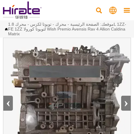



موقعك:
الصفحة الرئيسية
-
محرك
-
تويوتا لكزس
-
محرك 1.8L 1ZZ-
FE 1ZZ لتويوتا كورولا Wish Premio Avensis Rav 4 Allion Caldina

Matrix
‹
›