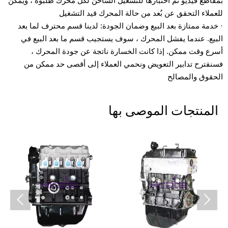
بمقاطع فيديو تم اختبارها للتشغيل الساخن لكل محرك طلبوه ، ويمكن
للعملاء التحقق عن بُعد من حالة المحرك قيد التشغيل
· خدمة ممتازة بعد البيع وضمان الجودة: لدينا قسم محترف لما بعد
البيع. عندما يفشل المحرك ، سوف يستجيب قسم ما بعد البيع في
أسرع وقت ممكن. إذا كانت الخسارة ناتجة عن جودة المحرك ،
فسنقترح تدابير التعويض ونحمي العملاء إلى أقصى حد ممكن من
الحقوق والمصالح
المنتجات الموصى بها

