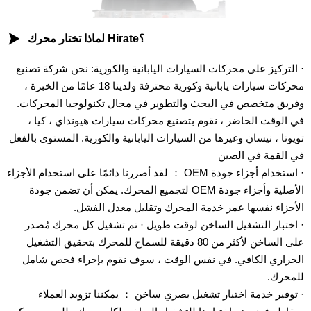

لماذا تختار محرك Hirate؟
· التركيز على محركات السيارات اليابانية والكورية: نحن شركة تصنيع
محركات سيارات يابانية وكورية محترفة ولدينا 18 عامًا من الخبرة ،
وفريق متخصص في البحث والتطوير في مجال تكنولوجيا المحركات.
في الوقت الحاضر ، نقوم بتصنيع محركات سيارات هيونداي ، كيا ،
تويوتا ، نيسان وغيرها من السيارات اليابانية والكورية. المستوى بالفعل
في القمة في الصين
· استخدام أجزاء جودة OEM ： لقد أصررنا دائمًا على استخدام الأجزاء
الأصلية وأجزاء جودة OEM لتجميع المحرك. يمكن أن تضمن جودة
الأجزاء نفسها عمر خدمة المحرك وتقليل معدل الفشل.
· اختبار التشغيل الساخن لوقت طويل · تم تشغيل كل محرك مُصدر
على الساخن لأكثر من 80 دقيقة للسماح للمحرك بتحقيق التشغيل
الحراري الكافي. في نفس الوقت ، سوف نقوم بإجراء فحص شامل
للمحرك.
· توفير خدمة اختبار تشغيل بصري ساخن ： يمكننا تزويد العملاء