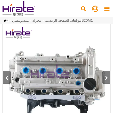



4B20M1
موقعك:
الصفحة الرئيسية
-
محرك
-
ميتسوبيشي
-

‹
›