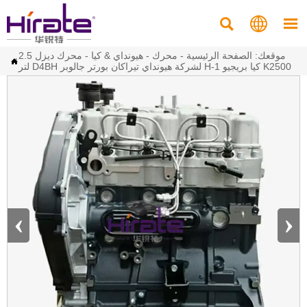



موقعك:
الصفحة الرئيسية
-
محرك
-
هيونداي & كيا
-
محرك ديزل 2.5

لتر D4BH لشركة هيونداي تيراكان بورتر جالوبر H-1 كيا بريجيو K2500
‹
›