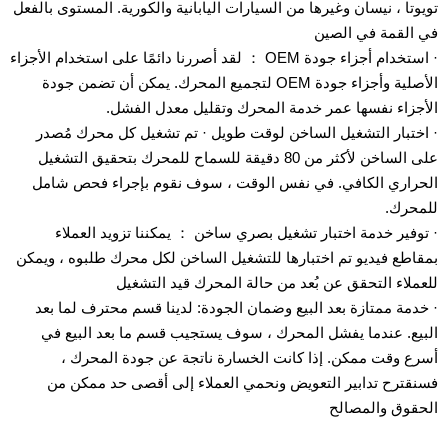
تويوتا ، نيسان وغيرها من السيارات اليابانية والكورية. المستوى بالفعل
في القمة في الصين
· استخدام أجزاء جودة OEM ： لقد أصررنا دائمًا على استخدام الأجزاء
الأصلية وأجزاء جودة OEM لتجميع المحرك. يمكن أن تضمن جودة
الأجزاء نفسها عمر خدمة المحرك وتقليل معدل الفشل.
· اختبار التشغيل الساخن لوقت طويل · تم تشغيل كل محرك مُصدر
على الساخن لأكثر من 80 دقيقة للسماح للمحرك بتحقيق التشغيل
الحراري الكافي. في نفس الوقت ، سوف نقوم بإجراء فحص شامل
للمحرك.
· توفير خدمة اختبار تشغيل بصري ساخن ： يمكننا تزويد العملاء
بمقاطع فيديو تم اختبارها للتشغيل الساخن لكل محرك طلبوه ، ويمكن
للعملاء التحقق عن بُعد من حالة المحرك قيد التشغيل
· خدمة ممتازة بعد البيع وضمان الجودة: لدينا قسم محترف لما بعد
البيع. عندما يفشل المحرك ، سوف يستجيب قسم ما بعد البيع في
أسرع وقت ممكن. إذا كانت الخسارة ناتجة عن جودة المحرك ،
فسنقترح تدابير التعويض ونحمي العملاء إلى أقصى حد ممكن من
الحقوق والمصالح