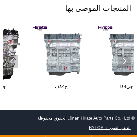
المنتجات الموصى بها


جي4كا
ج4كف
© Jinan Hirate Auto Parts Co.، Ltd. الحقوق محفوظة
الدعم الفني ： BYTOP