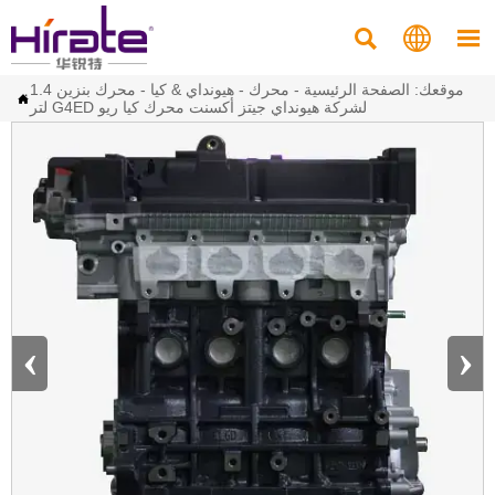



موقعك:
الصفحة الرئيسية
-
محرك
-
هيونداي & كيا
-
محرك بنزين 1.4

لتر G4ED لشركة هيونداي جيتز أكسنت محرك كيا ريو
‹
›