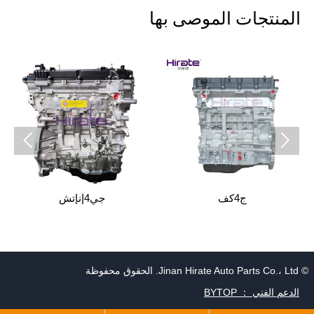
المنتجات الموصى بها


ج4كف
جي4إنإتش
© Jinan Hirate Auto Parts Co.، Ltd. الحقوق محفوظة
الدعم الفني ： BYTOP