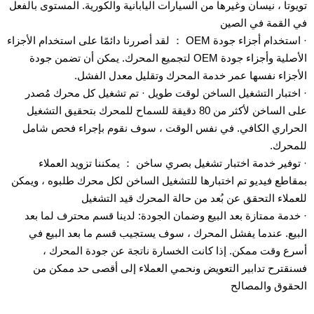
تويوتا ، نيسان وغيرها من السيارات اليابانية والكورية. المستوى بالفعل
في القمة في الصين
· استخدام أجزاء جودة OEM ： لقد أصررنا دائمًا على استخدام الأجزاء
الأصلية وأجزاء جودة OEM لتجميع المحرك. يمكن أن تضمن جودة
الأجزاء نفسها عمر خدمة المحرك وتقليل معدل الفشل.
· اختبار التشغيل الساخن لوقت طويل · تم تشغيل كل محرك مُصدر
على الساخن لأكثر من 80 دقيقة للسماح للمحرك بتحقيق التشغيل
الحراري الكافي. في نفس الوقت ، سوف نقوم بإجراء فحص شامل
للمحرك.
· توفير خدمة اختبار تشغيل بصري ساخن ： يمكننا تزويد العملاء
بمقاطع فيديو تم اختبارها للتشغيل الساخن لكل محرك طلبوه ، ويمكن
للعملاء التحقق عن بُعد من حالة المحرك قيد التشغيل
· خدمة ممتازة بعد البيع وضمان الجودة: لدينا قسم محترف لما بعد
البيع. عندما يفشل المحرك ، سوف يستجيب قسم ما بعد البيع في
أسرع وقت ممكن. إذا كانت الخسارة ناتجة عن جودة المحرك ،
فسنقترح تدابير التعويض ونحمي العملاء إلى أقصى حد ممكن من
الحقوق والمصالح