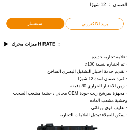
الضمان ： 12 شهرًا
استفسار
بريد الالكتروني

ميزات محرك HIRATE ：
·علامة تجارية جديدة
· تم اختباره بنسبة 100٪
· تقديم خدمة اختبار التشغيل البصري الساخن
· فترة ضمان لمدة 12 شهرًا
· زمن الاختبار الحراري 80 دقيقة
· مجهزة بمرشح زيت جودة OEM مجاني ، حشية مشعب السحب
وحشية مشعب العادم
· تغليف قوي ووقائي
· يمكن للعملاء تمثيل العلامات التجارية